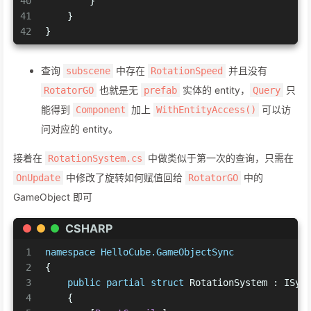
40
        }
41
    }
42
}
查询
中存在
并且没有
subscene
RotationSpeed
也就是无
实体的 entity，
只
RotatorGO
prefab
Query
能得到
加上
可以访
Component
WithEntityAccess()
问对应的 entity。
接着在
中做类似于第一次的查询，只需在
RotationSystem.cs
中修改了旋转如何赋值回给
中的
OnUpdate
RotatorGO
GameObject 即可
CSHARP
1
namespace
HelloCube.GameObjectSync
2
{
3
public
partial
struct
 RotationSystem : ISys
4
    {