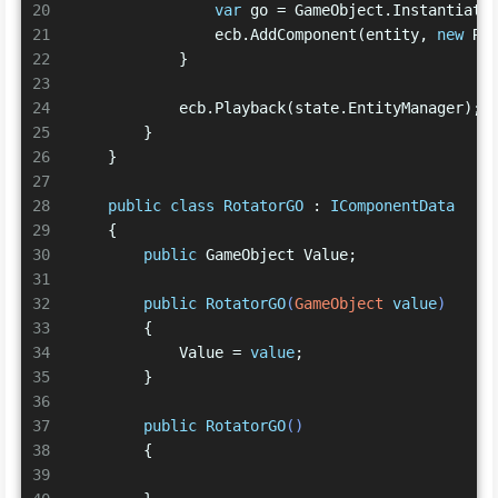
20
var
 go = GameObject.Instantiate
21
                ecb.AddComponent(entity, 
new
 Ro
22
            }
23
24
            ecb.Playback(state.EntityManager);
25
        }
26
    }
27
28
public
class
RotatorGO
 : 
IComponentData
29
    {
30
public
 GameObject Value;
31
32
public
RotatorGO
(
GameObject 
value
)
33
        {
34
            Value = 
value
;
35
        }
36
37
public
RotatorGO
()
38
        {
39