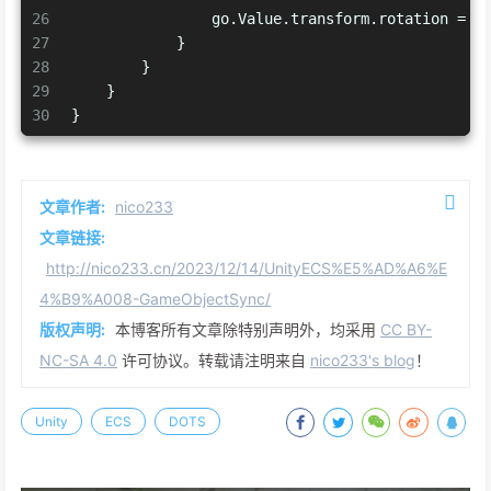
26
                go.Value.transform.rotation = t
27
            }
28
        }
29
    }
30
}
文章作者:
nico233
文章链接:
http://nico233.cn/2023/12/14/UnityECS%E5%AD%A6%E
4%B9%A008-GameObjectSync/
版权声明:
本博客所有文章除特别声明外，均采用
CC BY-
NC-SA 4.0
许可协议。转载请注明来自
nico233's blog
！
Unity
ECS
DOTS