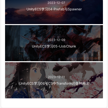
2023-12-07
UnityECS学习04-Prefab与Spawner
2023-12-09
UnityECS学习05-IJobChunk
2023-12-11
UnityECS学习06-ECS中Transform的各种用法