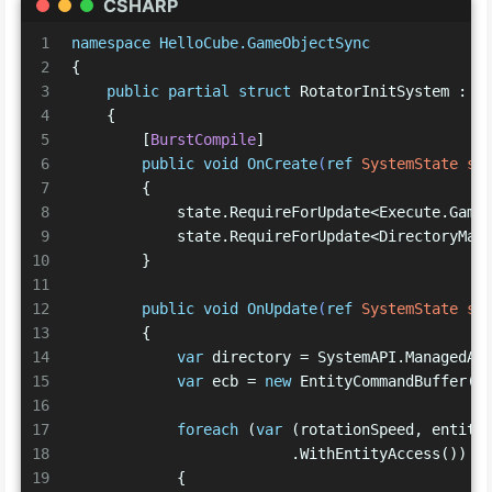
CSHARP
1
namespace
HelloCube.GameObjectSync
2
{
3
public
partial
struct
 RotatorInitSystem : I
4
    {
5
        [
BurstCompile
]
6
public
void
OnCreate
(
ref
 SystemState st
7
        {
8
            state.RequireForUpdate<Execute.Game
9
            state.RequireForUpdate<DirectoryMan
10
        }
11
12
public
void
OnUpdate
(
ref
 SystemState st
13
        {
14
var
 directory = SystemAPI.ManagedAP
15
var
 ecb = 
new
 EntityCommandBuffer(A
16
17
foreach
 (
var
 (rotationSpeed, entity
18
                         .WithEntityAccess())
19
            {