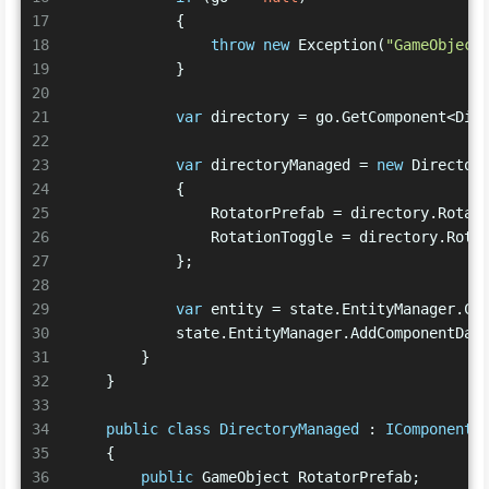
17
            {
18
throw
new
 Exception(
"GameObject
19
            }
20
21
var
 directory = go.GetComponent<Dir
22
23
var
 directoryManaged = 
new
 Director
24
            {
25
                RotatorPrefab = directory.Rotat
26
                RotationToggle = directory.Rota
27
            };
28
29
var
 entity = state.EntityManager.Cr
30
            state.EntityManager.AddComponentDat
31
        }
32
    }
33
34
public
class
DirectoryManaged
 : 
IComponentD
35
    {
36
public
 GameObject RotatorPrefab;