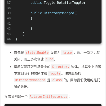
37
public
 Toggle RotationToggle;
38
39
public
DirectoryManaged
()
40
        {
41
42
        }
43
    }
44
}
首先将
设置为
，调用一次之后就
state.Enable
false
关闭，防止多次创建
。
cube
接着就是获取到场景中的
物体，从其身上的脚
Directory
本拿到我们的预制体和
。注意此处的
Toggle
是
的，因为我们使用的是托
DirectoryManaged
class
管的数据。
接着又创建一个
：
RotatorInitSystem.cs