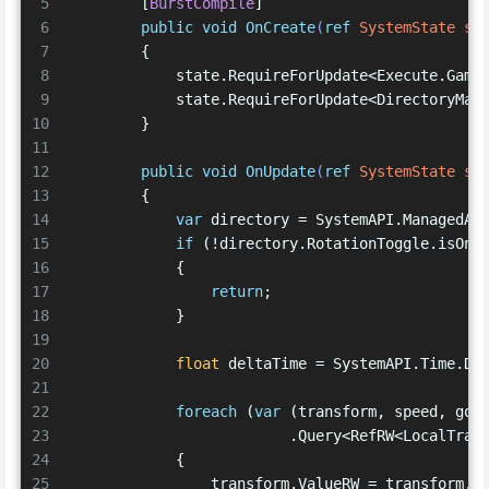
5
        [
BurstCompile
]
6
public
void
OnCreate
(
ref
 SystemState st
7
        {
8
            state.RequireForUpdate<Execute.Game
9
            state.RequireForUpdate<DirectoryMan
10
        }
11
12
public
void
OnUpdate
(
ref
 SystemState st
13
        {
14
var
 directory = SystemAPI.ManagedAP
15
if
 (!directory.RotationToggle.isOn)
16
            {
17
return
;
18
            }
19
20
float
 deltaTime = SystemAPI.Time.De
21
22
foreach
 (
var
 (transform, speed, go)
23
                         .Query<RefRW<LocalTran
24
            {
25
                transform.ValueRW = transform.V