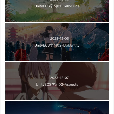
UnityECS学习01-HelloCube
2023-12-05
UnityECS学习02-IJobEntity
2023-12-07
UnityECS学习03-Aspects