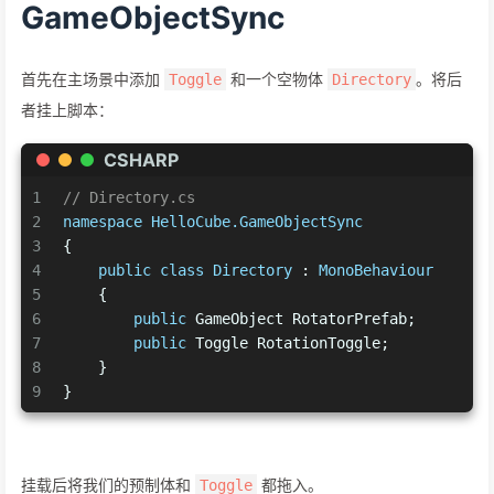
GameObjectSync
首先在主场景中添加
和一个空物体
。将后
Toggle
Directory
者挂上脚本：
CSHARP
1
// Directory.cs
2
namespace
HelloCube.GameObjectSync
3
{
4
public
class
Directory
 : 
MonoBehaviour
5
    {
6
public
 GameObject RotatorPrefab;
7
public
 Toggle RotationToggle;
8
    }
9
}
挂载后将我们的预制体和
都拖入。
Toggle