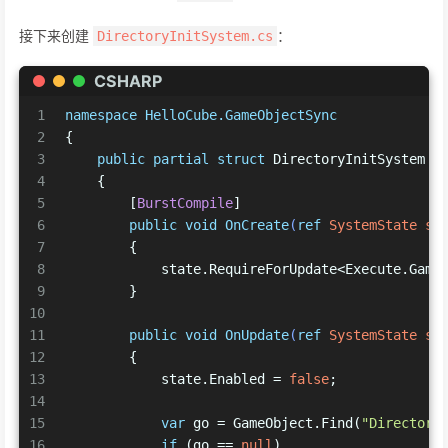
接下来创建
：
DirectoryInitSystem.cs
CSHARP
1
namespace
HelloCube.GameObjectSync
2
{
3
public
partial
struct
 DirectoryInitSystem :
4
    {
5
        [
BurstCompile
]
6
public
void
OnCreate
(
ref
 SystemState st
7
        {
8
            state.RequireForUpdate<Execute.Game
9
        }
10
11
public
void
OnUpdate
(
ref
 SystemState st
12
        {
13
            state.Enabled = 
false
;
14
15
var
 go = GameObject.Find(
"Directory
16
if
 (go == 
null
)