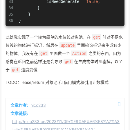
83
            isNeedGenerate = 
false
;
84
        }
85
    }
86
}
此处我实现了一个较为简单的水位线对象池，在
时对不足水
get
位线的物体进行标记，然后在
里面轮询标记来生成缺少
update
的物体。我没有在
里面做一个
之类的东西，因为
get
Action
感觉在返回之前这样还是会导致
在生成物体时阻塞掉，以至
get
于
速度变慢
get
TODO：lease/return 对象池 和 借用模式和引用计数模式
文章作者:
nico233
文章链接:
http://nico233.cn/2023/11/09/%E8%AF%A6%E8%A7%A3
Unity%E5%AF%B9%E8%B1%A1%E6%B1%A0/