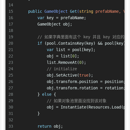
14
15
public
 GameObject 
Get
(
string
 prefabName, Ve
16
var
 key = prefabName;
17
        GameObject obj;
18
19
// 如果字典里面有这个 key 并且 key 对应的 L
20
if
 (pool.ContainsKey(key) && pool[key].
21
var
 list = pool[key];
22
            obj = list[
0
];
23
            list.RemoveAt(
0
);
24
// initialize
25
            obj.SetActive(
true
);
26
            obj.transform.position = position;
27
            obj.transform.rotation = rotation;
28
        } 
else
 {
29
// 如果对象池里面没找到该对象
30
            obj = Instantiate(Resources.Load(pr
31
        }
32
33
return
 obj;