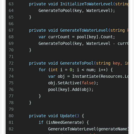
63
private
void
InitializeToWaterLevel
(
string
 
64
        GenerateToPool(key, WaterLevel);
65
    }
66
67
private
void
GenerateToWaterLevel
(
string
 ke
68
var
 currCount = pool[key].Count;
69
        GenerateToPool(key, WaterLevel - currCo
70
    }
71
72
private
void
GenerateToPool
(
string
 key, 
int
73
for
 (
int
 i = 
0
; i < num; i++) {
74
var
 obj = Instantiate(Resources.Loa
75
            obj.SetActive(
false
);
76
            pool[key].Add(obj);
77
        }
78
    }
79
80
private
void
Update
()
 {
81
if
 (isNeedGenerate) {
82
            GenerateToWaterLevel(generateName);