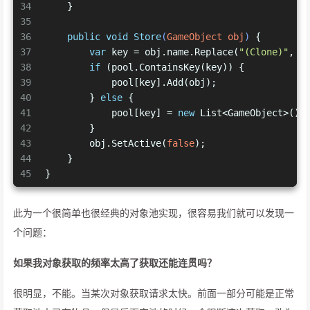
34
    }
35
36
public
void
Store
(
GameObject obj
)
 {
37
var
 key = obj.name.Replace(
"(Clone)"
, 
s
38
if
 (pool.ContainsKey(key)) {
39
            pool[key].Add(obj);
40
        } 
else
 {
41
            pool[key] = 
new
 List<GameObject>() 
42
        }
43
        obj.SetActive(
false
);
44
    }
45
}
此为一个很简单也很经典的对象池实现，很容易我们就可以发现一
个问题：
如果我对象获取的频率太高了获取还能连贯吗？
很明显，不能。当某次对象获取请求太快。前面一部分可能是正常