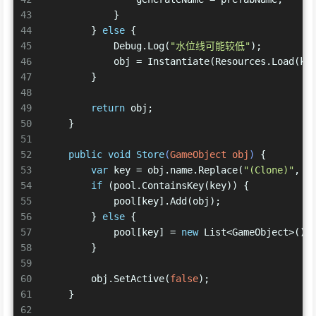
43
            }
44
        } 
else
 {
45
            Debug.Log(
"水位线可能较低"
);
46
            obj = Instantiate(Resources.Load(ke
47
        }
48
49
return
 obj;
50
    }
51
52
public
void
Store
(
GameObject obj
)
 {
53
var
 key = obj.name.Replace(
"(Clone)"
, 
s
54
if
 (pool.ContainsKey(key)) {
55
            pool[key].Add(obj);
56
        } 
else
 {
57
            pool[key] = 
new
 List<GameObject>() 
58
        }
59
60
        obj.SetActive(
false
);
61
    }
62