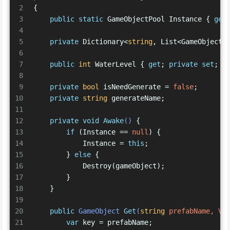
2
{
3
public
static
 GameObjectPool Instance { 
get
4
5
private
 Dictionary<
string
, List<GameObject>
6
7
public
int
 WaterLevel { 
get
; 
private
set
; }
8
9
private
bool
 isNeedGenerate = 
false
;
10
private
string
 generateName;
11
12
private
void
Awake
()
 {
13
if
 (Instance == 
null
) {
14
            Instance = 
this
;
15
        } 
else
 {
16
            Destroy(gameObject);
17
        }
18
    }
19
20
public
 GameObject 
Get
(
string
 prefabName, Ve
21
var
 key = prefabName;