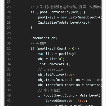
22
23
// 如果对象池中没有这个物体，则第一次初始化
24
if
 (!pool.ContainsKey(key)) {
25
            pool[key] = 
new
 List<GameObject>();
26
            InitializeToWaterLevel(key);
27
        }
28
29
        GameObject obj;
30
// 有物体
31
if
 (pool[key].Count > 
0
) {
32
var
 list = pool[key];
33
            obj = list[
0
];
34
            list.RemoveAt(
0
);
35
// initialize
36
            obj.SetActive(
true
);
37
            obj.transform.position = position;
38
            obj.transform.rotation = rotation;
39
// 小于水位线
40
if
 (pool[key].Count < WaterLevel) {
41
                isNeedGenerate = 
true
;
42
                generateName = prefabName;