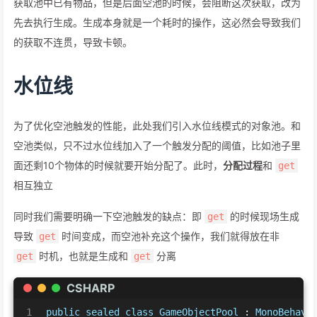
获取池中已有物品，但是后面空池的时候，会阻断这次获取，改为
先去执行生成。生成本身就是一个耗时的操作，这必然会导致我们
的获取不连贯，导致卡顿。
水位线
为了优化空池触发的性能，此处我们引入水位线模式的对象池。和
空池类似，只不过水位线加入了一个触发分配的阈值，比如池子里
面还剩10个物体的时候就要开始分配了。此时，
分配过程
和
get
相互独立
同时我们需要明确一下空池触发的缺点：即
的时候现场生成
get
导致
时间变成，而空池补充这个操作，我们就得放在非
get
时机，也就是生成和
分离
get
get
CSHARP
1
public
sealed
class
GameObjectPool
 : 
MonoBehavi