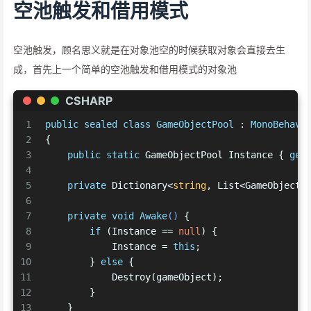
空池触发和借用模式
空池触发，顾名思义就是在对象池空的时候获取对象会直接去生
成，首先上一个简单的空池触发和借用模式的对象池
CSHARP
1
public
sealed
class
GameObjectPool
 : 
MonoBehavi
2
{
3
public
static
 GameObjectPool Instance { 
get
4
5
private
 Dictionary<
string
, List<GameObject>
6
7
private
void
Awake
()
 {
8
if
 (Instance == 
null
) {
9
            Instance = 
this
;
10
        } 
else
 {
11
            Destroy(gameObject);
12
        }
13
    }